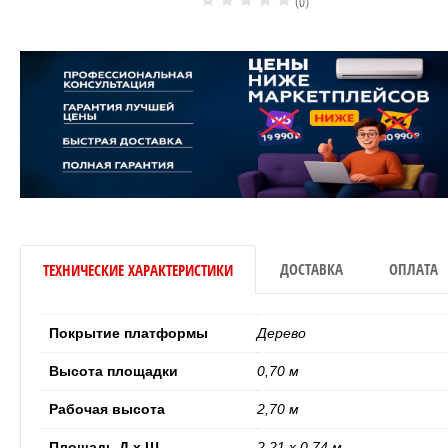
(0)
мнаты
мнат
ДОСТАВКА
ОПЛАТА
ТЕХНИЧЕСКИЕ ХАРАКТЕРИСТИКИ
Покрытие платформы
Дерево
блоки
Высота площадки
0,70 м
и Ballu
Рабочая высота
2,70 м
Площадь Д x Ш
2,21 x 0,74 м