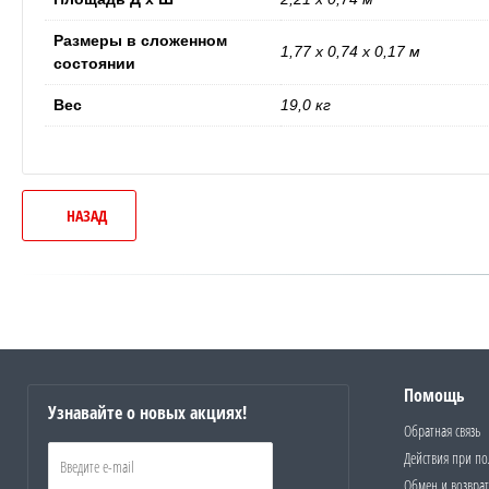
ки
Размеры в сложенном
1,77 x 0,74 x 0,17 м
состоянии
ки
Вес
19,0 кг
er
НАЗАД
еры
онеры
Помощь
Узнавайте о новых акциях!
Обратная связь
Действия при п
Обмен и возврат