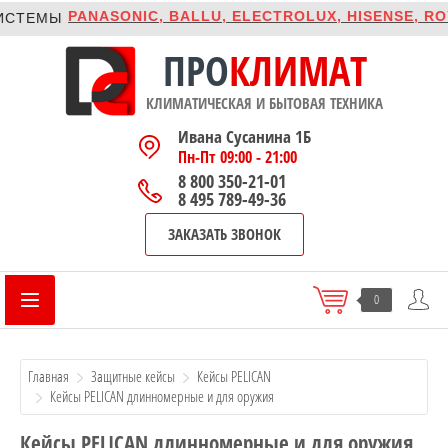
PANASONIC, BALLU, ELECTROLUX, HISENSE, ROYAL C
МЫ
ПРО
КЛИМАТ
КЛИМАТИЧЕСКАЯ И БЫТОВАЯ ТЕХНИКА
Ивана Сусанина 1Б
Пн-Пт 09:00 - 21:00
8 800 350-21-01
8 495 789-49-36
ЗАКАЗАТЬ ЗВОНОК
0
Главная
Защитные кейсы
Кейсы PELICAN
Кейсы PELICAN длинномерные и для оружия
Кейсы PELICAN длинномерные и для оружия