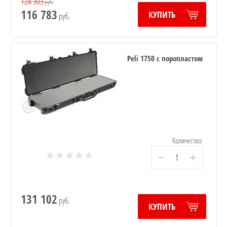
124 303
руб.
116 783
КУПИТЬ
руб.
Peli 1750 с поропластом
Количество:
−
+
131 102
руб.
КУПИТЬ