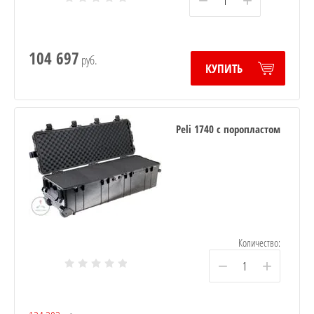
−
+
104 697
руб.
КУПИТЬ
Peli 1740 с поропластом
Количество:
−
+