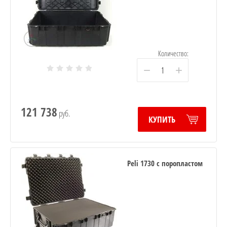
Количество:
−
+
121 738
руб.
КУПИТЬ
Peli 1730 с поропластом