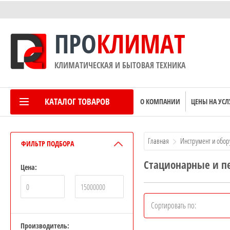
ПРО
КЛИМАТ
КЛИМАТИЧЕСКАЯ И БЫТОВАЯ ТЕХНИКА
КАТАЛОГ ТОВАРОВ
О КОМПАНИИ
ЦЕНЫ НА УСЛ
Главная
Инструмент и обо
ФИЛЬТР ПОДБОРА
Стационарные и п
Цена:
Кондиционеры
ы
Вентиляция
Сортировать по:
Отопление
Производитель: