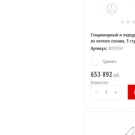
тренние
Стационарный и перед
из легкого сплава, 5 с
Артикул:
40355914
Сравнить
и
653 892
руб.
Количество:
ки
−
+
и