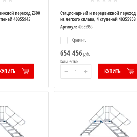
вижной переход Z600
Стационарный и передвижной переход 
тупеней 40355943
из легкого сплава, 4 ступеней 40355953
Артикул:
40355953
Сравнить
654 456
руб.
Количество:
−
+
КУПИТЬ
КУПИТЬ