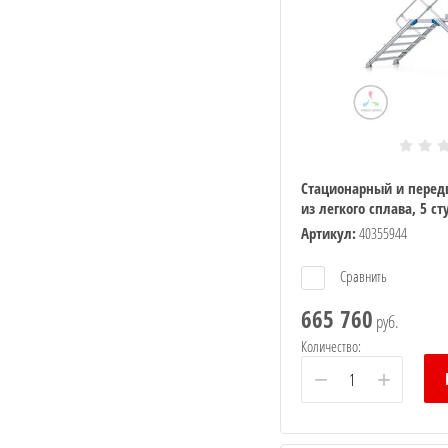
 с
Стационарный и перед
из легкого сплава, 5 с
Артикул:
40355944
Сравнить
665 760
руб.
я
Количество:
−
+