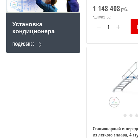
ки
1 148 408
руб.
Количество:
ки
Установка
−
+
кондиционера
ПОДРОБНЕЕ
er
еры
онеры
Стационарный и перед
из легкого сплава, 4 с