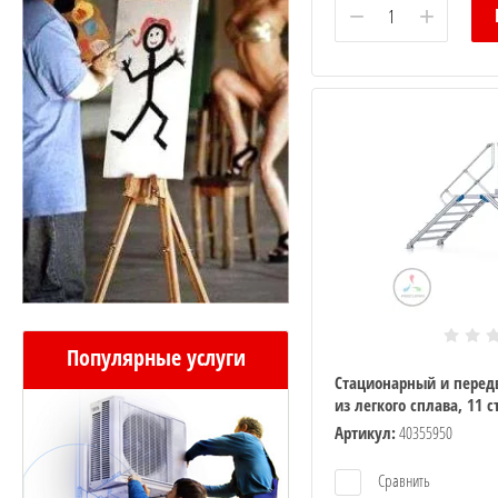
−
+
мнаты
мнат
Популярные услуги
Стационарный и перед
блоки
из легкого сплава, 11 
Артикул:
40355950
и Ballu
Сравнить