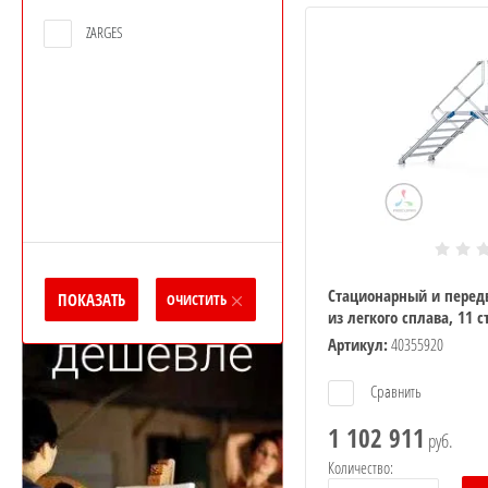
Водоснабжение
ZARGES
Производители
Прайс-лист
Статьи
Форум
Стационарный и перед
ПОКАЗАТЬ
ОЧИСТИТЬ
из легкого сплава, 11 
Артикул:
40355920
Сравнить
мнаты
1 102 911
руб.
мнаты
Количество: