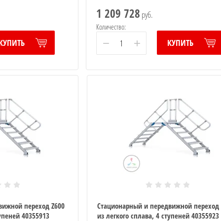
1 209 728
руб.
Количество:
−
+
КУПИТЬ
КУПИТЬ
вижной переход Z600
Стационарный и передвижной переход 
тупеней 40355913
из легкого сплава, 4 ступеней 40355923