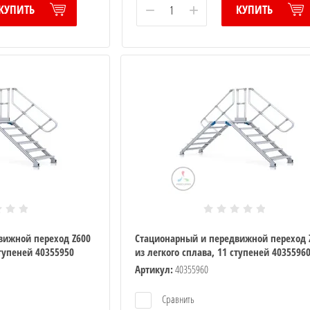
−
+
КУПИТЬ
КУПИТЬ
вижной переход Z600
Стационарный и передвижной переход 
ступеней 40355950
из легкого сплава, 11 ступеней 4035596
Артикул:
40355960
Сравнить