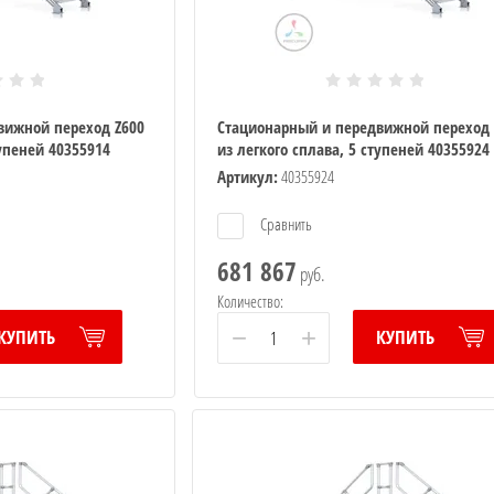
вижной переход Z600
Стационарный и передвижной переход 
тупеней 40355914
из легкого сплава, 5 ступеней 40355924
Артикул:
40355924
Сравнить
681 867
руб.
Количество:
−
+
КУПИТЬ
КУПИТЬ