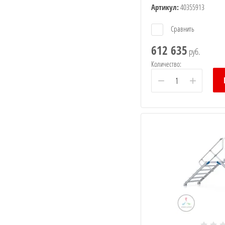
Артикул:
40355913
Сравнить
612 635
руб.
Количество:
−
+