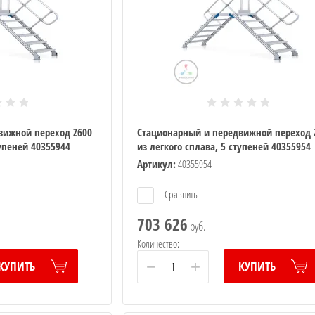
вижной переход Z600
Стационарный и передвижной переход 
тупеней 40355944
из легкого сплава, 5 ступеней 40355954
Артикул:
40355954
Сравнить
703 626
руб.
Количество:
−
+
КУПИТЬ
КУПИТЬ