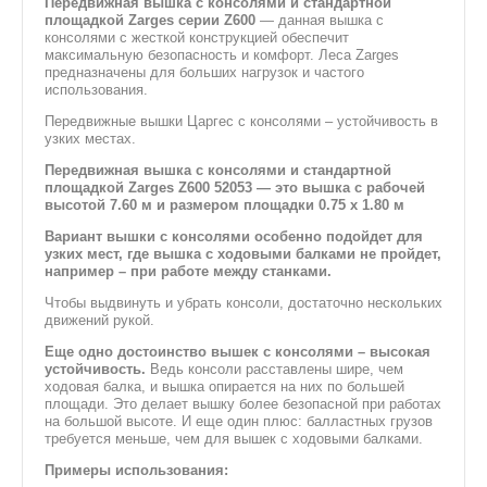
Передвижная вышка с консолями и стандартной
площадкой Zarges серии Z600
— данная вышка с
консолями с жесткой конструкцией обеспечит
максимальную безопасность и комфорт. Леса Zarges
предназначены для больших нагрузок и частого
использования.
Передвижные вышки Царгес с консолями – устойчивость в
узких местах.
Передвижная вышка с консолями и стандартной
площадкой Zarges Z600 52053 — это вышка с рабочей
высотой 7.60 м и размером площадки 0.75 x 1.80 м
Вариант вышки с консолями особенно подойдет для
узких мест, где вышка с ходовыми балками не пройдет,
например – при работе между станками.
Чтобы выдвинуть и убрать консоли, достаточно нескольких
движений рукой.
Еще одно достоинство вышек с консолями – высокая
устойчивость.
Ведь консоли расставлены шире, чем
ходовая балка, и вышка опирается на них по большей
площади. Это делает вышку более безопасной при работах
на большой высоте. И еще один плюс: балластных грузов
требуется меньше, чем для вышек с ходовыми балками.
Примеры использования: