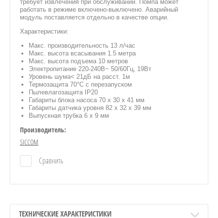
требует извлечения при обслуживании. Помпа может
работать в режиме включено-выключено. Аварийный
модуль поставляется отдельно в качестве опции.
Характеристики:
Макс. производительность 13 л/час
Макс. высота всасывания 1.5 метра
Макс. высота подъема 10 метров
Электропитание 220-240В~ 50/60Гц, 19Вт
Уровень шума< 21дБ на расст. 1м
Термозащита 70°C с перезапуском
Пылевлагозащита IP20
Габариты блока насоса 70 х 30 х 41 мм
Габариты датчика уровня 82 х 32 х 39 мм
Выпускная трубка 6 х 9 мм
Производитель:
SICCOM
Сравнить
ТЕХНИЧЕСКИЕ ХАРАКТЕРИСТИКИ